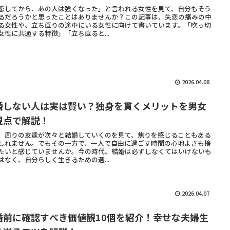
恋してから、あの人は強くなった」と言われる女性を見て、自分もそう
るだろうかと思ったことはありませんか？この記事は、失恋の痛みの中
る女性や、立ち直りの途中にいる女性に向けて書いています。「吹っ切
女性に共通する特徴」「立ち直ると...
2026.04.08
婚しない人は実は賢い？独身を貫くメリットを男女
視点で解説！
、周りの友達が次々と結婚していくのを見て、焦りを感じることもある
しれません。でもその一方で、一人で自由に過ごす時間の心地よさも捨
たいと感じていませんか。今の時代、結婚は必ずしなくてはいけないも
はなく、自分らしく生きるための選...
2026.04.07
婚前に確認すべき価値観10個を紹介！幸せな夫婦生