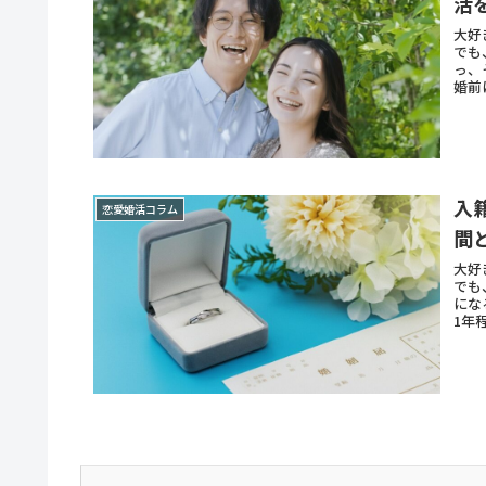
活
大好
でも
っ、
婚前
入
恋愛婚活コラム
間
大好
でも
にな
1年