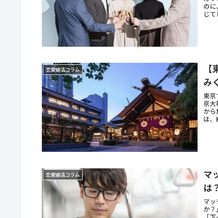
のに
じて
【
恋愛婚活コラム
み
東京
京大
から
は、
マ
恋愛婚活コラム
は
マッ
か？
「下