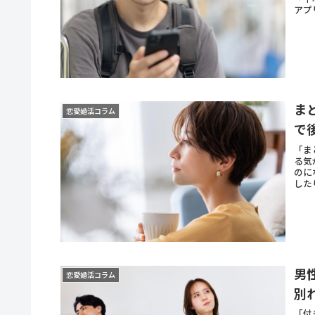
アプ
ま
恋愛婚活コラム
で
「ま
る気
のに
した
男
恋愛婚活コラム
別
「付