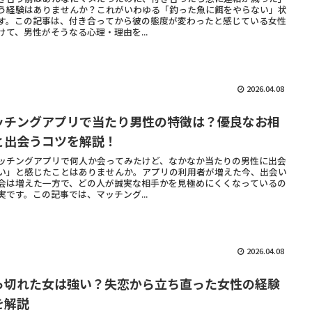
う経験はありませんか？これがいわゆる「釣った魚に餌をやらない」状
す。この記事は、付き合ってから彼の態度が変わったと感じている女性
けて、男性がそうなる心理・理由を...
2026.04.08
ッチングアプリで当たり男性の特徴は？優良なお相
と出会うコツを解説！
ッチングアプリで何人か会ってみたけど、なかなか当たりの男性に出会
い」と感じたことはありませんか。アプリの利用者が増えた今、出会い
会は増えた一方で、どの人が誠実な相手かを見極めにくくなっているの
実です。この記事では、マッチング...
2026.04.08
っ切れた女は強い？失恋から立ち直った女性の経験
を解説