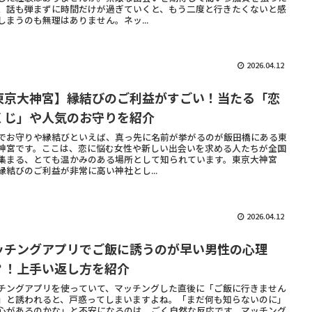
、話も弾まずに時間だけが過ぎていくと、もう二度と行きたくないと感
しまうのも無理はありません。ネッ...
2026.04.12
東京大神宮】縁結びのご利益がすごい！当たる「恋
くじ」や人気のお守りを紹介
でお守りや縁結びといえば、真っ先に名前が挙がるのが飯田橋にある東
神宮です。ここは、恋に悩む女性や新しい出会いを求める人たちが全国
集まる、とても温かみのある場所として知られています。東京大神宮
縁結びのご利益が非常に高い神社とし...
2026.04.12
ッチングアプリでご飯に誘うのが早い男性の心理
？！上手い返し方を紹介
チングアプリを使っていて、マッチングした直後に「ご飯に行きません
」と誘われると、戸惑ってしまいますよね。「まだ何も知らないのに」
心があるのかな」と不安になるのは、ごく自然な反応です。マッチング