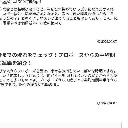
を送るコツを解説！
きな彼との結婚が決まると、幸せな気持ちでいっぱいになりますよね。
、いざ一緒に生活を始めるとなると、育ってきた環境の違いから「え
そうなの？」と驚くようなズレが出てくることも珍しくありません。結
に確認すべき価値観は、お金の使い方...
2026.04.07
籍までの流れをチェック！プロポーズからの平均期
と準備を紹介！
きな人からプロポーズを受け、幸せな気持ちでいっぱいな時期ですね。
、いざ結婚しようと思うと、何から手をつければいいのか分からず不安
ることも多いものです。プロポーズから入籍までの平均期間は半年から
程度であり、親への挨拶や指輪の用...
2026.04.07