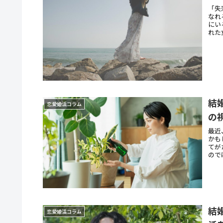
「失
なれ
にい
れた
結
恋愛婚活コラム
の
最近
かも
てが
ので
結
恋愛婚活コラム