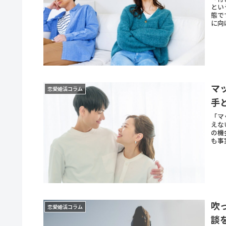
とい
態で
に向
マ
恋愛婚活コラム
手
「マ
えな
の機
も事
吹
恋愛婚活コラム
談