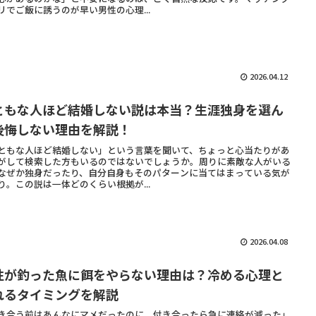
リでご飯に誘うのが早い男性の心理...
2026.04.12
ともな人ほど結婚しない説は本当？生涯独身を選ん
後悔しない理由を解説！
ともな人ほど結婚しない」という言葉を聞いて、ちょっと心当たりがあ
がして検索した方もいるのではないでしょうか。周りに素敵な人がいる
なぜか独身だったり、自分自身もそのパターンに当てはまっている気が
り。この説は一体どのくらい根拠が...
2026.04.08
性が釣った魚に餌をやらない理由は？冷める心理と
れるタイミングを解説
き合う前はあんなにマメだったのに、付き合ったら急に連絡が減った」