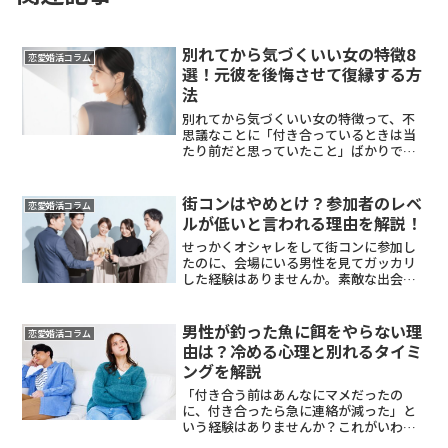
別れてから気づくいい女の特徴8
恋愛婚活コラム
選！元彼を後悔させて復縁する方
法
別れてから気づくいい女の特徴って、不
思議なことに「付き合っているときは当
たり前だと思っていたこと」ばかりで
す。この記事では、元彼が後悔しやすい
女性の具体的な特徴8つと、その心理的な
メカニズム、そして復縁につなげるため
街コンはやめとけ？参加者のレベ
恋愛婚活コラム
の行動をわかりやすくまと...
ルが低いと言われる理由を解説！
せっかくオシャレをして街コンに参加し
たのに、会場にいる男性を見てガッカリ
した経験はありませんか。素敵な出会い
を期待して高い参加費を払ったのに、話
も弾まずに時間だけが過ぎていくと、も
う二度と行きたくないと感じてしまうの
男性が釣った魚に餌をやらない理
恋愛婚活コラム
も無理はありません。ネッ...
由は？冷める心理と別れるタイミ
ングを解説
「付き合う前はあんなにマメだったの
に、付き合ったら急に連絡が減った」と
いう経験はありませんか？これがいわゆ
る「釣った魚に餌をやらない」状態で