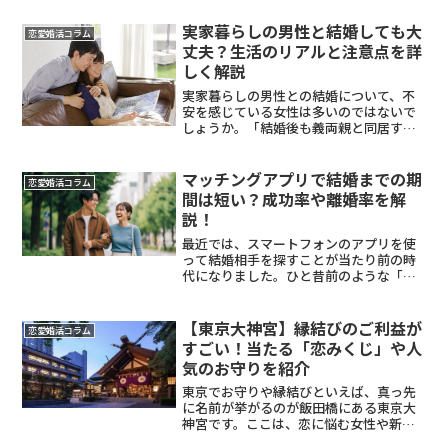
す。この記事は、付き合ってから彼の態
度が変わったと感じている女性に向け
実家暮らしの男性と結婚しても大
恋愛婚活コラム
て、男性がそうなる心理・理由を...
丈夫？生活のリアルと注意点を詳
しく解説
実家暮らしの男性との結婚について、不
安を感じている女性は多いのではないで
しょうか。「結婚後も義両親と同居する
ことになるの？」「家事はちゃんとでき
るの？」といった疑問が頭をよぎること
もあるでしょう。実家暮らしの男性との
マッチングアプリで結婚までの期
恋愛婚活コラム
結婚には、確かにメリット...
間は短い？成功率や離婚率を解
説！
最近では、スマートフォンのアプリを使
って結婚相手を探すことが当たり前の時
代になりました。ひと昔前のような「ネ
ットでの出会いは怖い」というイメージ
は薄れ、今や効率的に理想の相手と出会
えるツールとして定着しています。しか
【東京大神宮】縁結びのご利益が
恋愛婚活コラム
し、実際にアプリで出会っ...
すごい！当たる「恋みくじ」や人
気のお守りを紹介
東京でお守りや縁結びといえば、真っ先
に名前が挙がるのが飯田橋にある東京大
神宮です。ここは、恋に悩む女性や新し
い出会いを求める人たちが全国から集ま