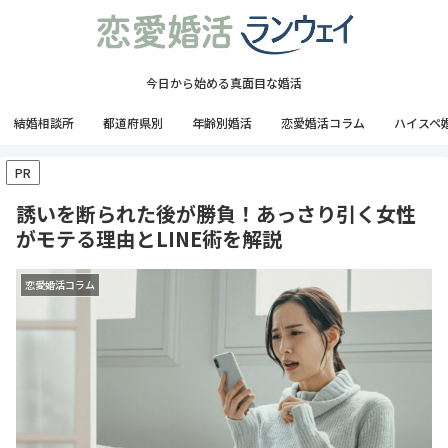
今日から始める真面目な婚活
結婚相談所
都道府県別
年齢別婚活
恋愛婚活コラム
ハイスペ
PR
誘いを断られた後が勝負！あっさり引く女性
がモテる理由とLINE術を解説
恋愛婚活コラム