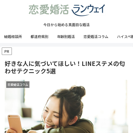
今日から始める真面目な婚活
結婚相談所
都道府県別
年齢別婚活
恋愛婚活コラム
ハイスペ
PR
好きな人に気づいてほしい！LINEステメの匂
わせテクニック5選
恋愛婚活コラム