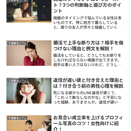
乗り越えられそうだと感じ...
ト？3つの判断軸と選び方のポイ
ント
結婚のタイミングで悩んでいる女性は多
いものです。特に地方で暮らしている
と、周りの友人が次々と結婚していく中
で「私はいつ結婚すればいいの？」と焦
りを感じることもあるでしょう。結婚は
人生の大きな決断だからこそ、慎重にな
婚活で上手な断り方は？相手を傷
恋愛婚活コラム
るのは当然のことです。でも...
つけない理由と例文を解説！
婚活をしていると、どうしてもお断りを
しなければならない場面が出てきます。
相手は悪い人ではないけれど、どうして
も将来を共に歩むイメージが湧かない。
そんな時、どう伝えれば角を立てずに済
むのか悩んでしまいますよね。優しい人
返信が遅い彼と付き合えた理由と
恋愛婚活コラム
ほど、相手を傷つけるのが...
は？付き合う前の男性心理を解説
気になる彼からのLINE返信が遅くて、
「これって脈なしなのかな」と不安にな
った経験、ありませんか。返信が遅い彼
と付き合えた人が実際にいるのはなぜな
のか、その男性心理と付き合う前に何を
見ていたかを、この記事では正直に話し
お見合い成立率を上げるプロフィ
恋愛婚活コラム
てみようと思います。「...
ール写真のコツ！女性向けに紹
介！