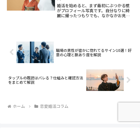
婚活を始めると、まず最初にぶつかる壁
がプロフィール写真です。自分なりに綺
麗に撮ったつもりでも、なかなかお見合
いが組めないと「私の何がいけない
の？」と落ち込んでしまうこともあるで
しょう。お見合い成立率を上げるプロフ
ィール写真のコツは、明るい色...
職場の男性が密かに惚れてるサイン10選！好
意の心理と脈あり度を解説
タップルの既読はバレる？仕組みと確認方法
をまとめて解説
ホーム
恋愛婚活コラム