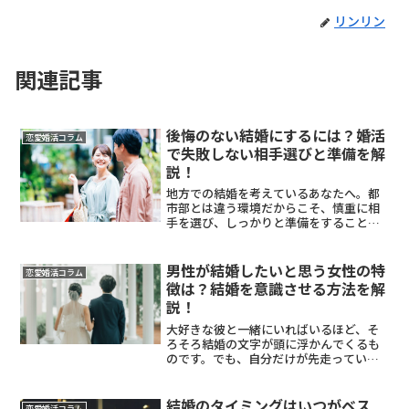
リンリン
関連記事
後悔のない結婚にするには？婚活
恋愛婚活コラム
で失敗しない相手選びと準備を解
説！
地方での結婚を考えているあなたへ。都
市部とは違う環境だからこそ、慎重に相
手を選び、しっかりと準備をすることが
大切です。地方の婚活には独特の難しさ
がある一方で、都市部にはない温かさや
安心感もあります。大切なのは、地方な
男性が結婚したいと思う女性の特
恋愛婚活コラム
らではの特徴を理解して、...
徴は？結婚を意識させる方法を解
説！
大好きな彼と一緒にいればいるほど、そ
ろそろ結婚の文字が頭に浮かんでくるも
のです。でも、自分だけが先走っている
ような気がして不安になることもありま
すよね。男性が結婚したいと思う女性の
特徴は、居心地が良くて、一緒に苦労を
結婚のタイミングはいつがベス
恋愛婚活コラム