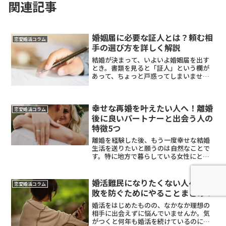
関連記事
婚姻届に必要な証人とは？頼む相
恋愛婚活コラム
手の選び方を詳しく解説
結婚が決まって、いよいよ婚姻届を出す
とき。書類を見ると「証人」という欄が
あって、ちょっと戸惑ってしまいません
か。証人って一体何をする人なのか、誰
にお願いすればいいのか、どんなマナー
があるのか。特に地方で結婚を考えてい
幸せな再婚を叶えたい人へ！離婚
る女性にとって、人間関係...
恋愛婚活コラム
後に良いパートナーと出会う人の
特徴5つ
離婚を経験した後、もう一度幸せな結婚
生活を送りたいと願うのは自然なことで
す。特に地方で暮らしている女性にとっ
て、再婚への道のりは都市部とは違った
課題もあります。でも安心してくださ
い。実際に再婚で幸せを掴んだ人たちに
婚活難民になりたくない人へ！失
恋愛婚活コラム
は、いくつかの共通点がある...
敗を防ぐためにやることまとめ！
婚活をはじめたものの、なかなか理想の
相手に出会えずに悩んでいませんか。気
がつくと何年も婚活を続けているのに、