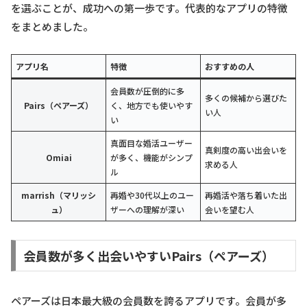
を選ぶことが、成功への第一歩です。代表的なアプリの特徴
をまとめました。
アプリ名
特徴
おすすめの人
会員数が圧倒的に多
多くの候補から選びた
Pairs（ペアーズ）
く、地方でも使いやす
い人
い
真面目な婚活ユーザー
真剣度の高い出会いを
Omiai
が多く、機能がシンプ
求める人
ル
marrish（マリッシ
再婚や30代以上のユー
再婚活や落ち着いた出
ュ）
ザーへの理解が深い
会いを望む人
会員数が多く出会いやすいPairs（ペアーズ）
ペアーズは日本最大級の会員数を誇るアプリです。会員が多