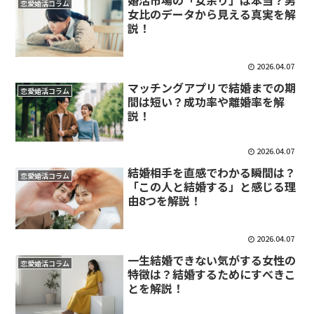
婚活市場の「女余り」は本当？男
恋愛婚活コラム
女比のデータから見える真実を解
説！
2026.04.07
マッチングアプリで結婚までの期
恋愛婚活コラム
間は短い？成功率や離婚率を解
説！
2026.04.07
結婚相手を直感でわかる瞬間は？
恋愛婚活コラム
「この人と結婚する」と感じる理
由8つを解説！
2026.04.07
一生結婚できない気がする女性の
恋愛婚活コラム
特徴は？結婚するためにすべきこ
とを解説！