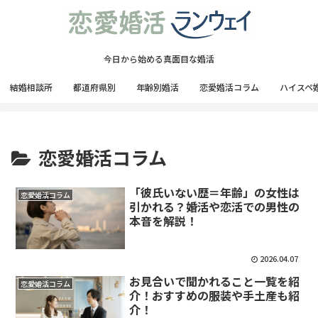
今日から始める真面目な婚活
結婚相談所
都道府県別
年齢別婚活
恋愛婚活コラム
ハイスペ
恋愛婚活コラム
「彼氏いない歴＝年齢」の女性は
恋愛婚活コラム
引かれる？婚活や恋活での男性の
本音を解説！
2026.04.07
お見合いで聞かれること一覧を紹
恋愛婚活コラム
介！おすすめの服装や手土産も紹
介！