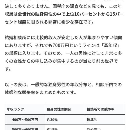
決して多くありません。国税庁の調査などを見ても、この年
収層は
全世代の独身男性の中で上位10パーセントから15パー
セント程度
に限られる非常に希少な存在です。
結婚相談所には比較的収入が安定した人が集まりやすい傾向
にありますが、それでも700万円というラインは「高年収」
の部類に入ります。そのため、一人の男性に対して非常に多
くの女性からの申し込みが集中するのが当たり前の世界で
す。
以下の表は、一般的な独身男性の年収分布と、相談所内での
体感的な競争率をまとめたものです。
年収ランク
独身男性の割合
相談所での競争率
400万〜500万円
約30%
標準的
500万〜600万円
約15%
やや高い