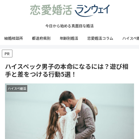
今日から始める真面目な婚活
結婚相談所
都道府県別
年齢別婚活
恋愛婚活コラム
ハイスペ
PR
ハイスペック男子の本命になるには？遊び相
手と差をつける行動5選！
ハイスペ婚活