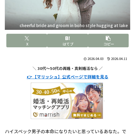
cheerful bride and groom in boho style hugging at lake
X
はてブ
コピー
2026.04.03
2026.04.11
＼ 30代〜50代の再婚・真剣婚活なら ／
👉 【マリッシュ】公式ページで詳細を見る
ハイスペック男子の本命になりたいと思っているあなた。で