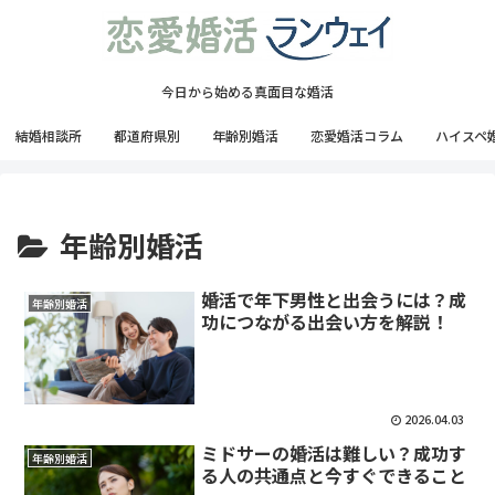
今日から始める真面目な婚活
結婚相談所
都道府県別
年齢別婚活
恋愛婚活コラム
ハイスペ
年齢別婚活
婚活で年下男性と出会うには？成
年齢別婚活
功につながる出会い方を解説！
2026.04.03
ミドサーの婚活は難しい？成功す
年齢別婚活
る人の共通点と今すぐできること