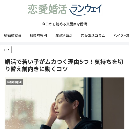
今日から始める真面目な婚活
結婚相談所
都道府県別
年齢別婚活
恋愛婚活コラム
ハイスペ
PR
婚活で若い子がムカつく理由5つ！気持ちを切
り替え前向きに動くコツ
年齢別婚活