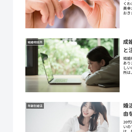
くわ
美幸
おき
成
結婚相談所
と
結婚
あり
しい
所は
婚
年齢別婚活
由
20
いの
は、