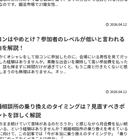
なのです。婚活市場で27歳女性...
2026.04.12
コンはやめとけ？参加者のレベルが低いと言われる
由を解説！
かくオシャレをして街コンに参加したのに、会場にいる男性を見てガッ
した経験はありませんか。素敵な出会いを期待して高い参加費を払った
、話も弾まずに時間だけが過ぎていくと、もう二度と行きたくないと感
しまうのも無理はありません。ネッ...
2026.04.12
婚相談所の乗り換えのタイミングは？見直すべきポ
ントを詳しく解説
のまま続けていて意味があるのだろうか」と感じながら月会費を払い続
いる、という経験はありませんか？結婚相談所の乗り換えを考えている
に向けて、この記事では「今が本当に乗り換えのタイミングか」「乗り
前にやっておくべきことは何か」「...