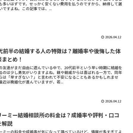
も多いはずです。せっかく安くない費用を払うのですから、納得して選
いですよね。この記事では、...
2026.04.12
0代前半の結婚する人の特徴は？離婚率や後悔した体
談まとめ！
の友達がまだ自由に遊んでいる中で、20代前半という早い時期に結婚を
るのは少し勇気がいりますよね。親や親戚からは喜ばれる一方で、同年
らは「早すぎない？」と言われて不安になることもあるかもしれませ
最近は晩婚化が進んでいますが、若...
2026.04.12
リーミー結婚相談所の料金は？成婚率や評判・口コ
を解説
ーミーの料金や成婚率が気になって調べているけど、情報が多すぎてよ