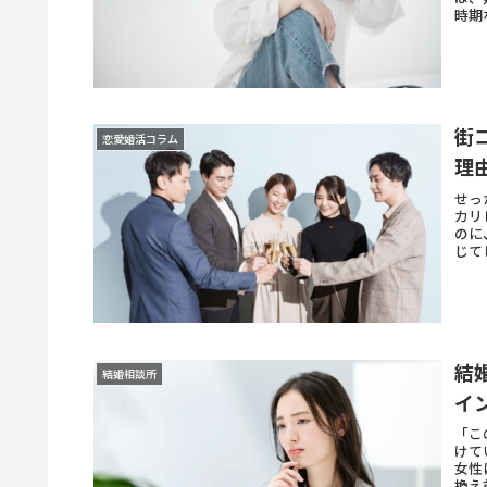
時期
街
恋愛婚活コラム
理
せっ
カリ
のに
じて
結
結婚相談所
イ
「こ
けて
女性
換え