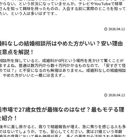
からない、という状況になっていませんか。テレビやYouTubeで植草
さんを知って興味を持ったものの、入会する前に実際のところを知って
たい、という人は多いはずです...
2026.04.12
婚料なしの結婚相談所はやめた方がいい？安い理由
注意点を解説！
相談所を探していると、成婚料が0円という場所を見かけて驚くことが
ますよね。普通は数万円から数十万円かかるものなので、「安すぎて怪
のでは？」と不安になるのも無理はありません。成婚料なしの結婚相談
、やめた方がいいと一概には言えず...
2026.04.12
活市場で27歳女性が最強なのはなぜ？最もモテる理
を紹介！
代後半に差し掛かると、周りで結婚報告が増え、急に焦りを感じる人も多
ではないでしょうか。でも、安心してください。実は27歳という年齢
婚活の世界において最も価値が高く、多くの男性から注目される特別な