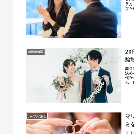
う方
びた
2
年齢別婚活
験
周り
決め
代か
ん。
マ
ハイスペ婚活
ミ
マリ