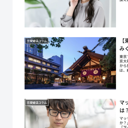
【
恋愛婚活コラム
み
東京
京大
から
は、
マ
恋愛婚活コラム
は
マッ
か？
「下