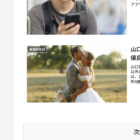
アプ
山
都道府県別
優
山口
以外
は、
所8
次