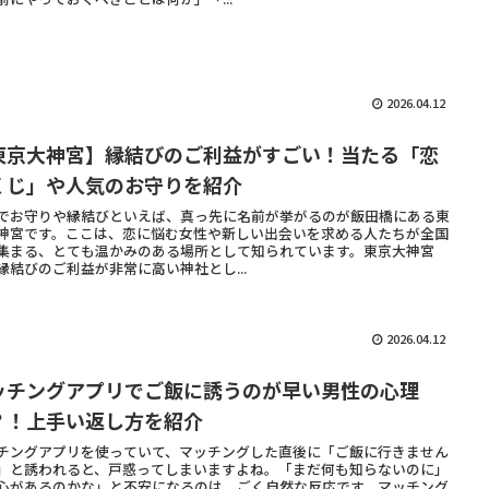
2026.04.12
東京大神宮】縁結びのご利益がすごい！当たる「恋
くじ」や人気のお守りを紹介
でお守りや縁結びといえば、真っ先に名前が挙がるのが飯田橋にある東
神宮です。ここは、恋に悩む女性や新しい出会いを求める人たちが全国
集まる、とても温かみのある場所として知られています。東京大神宮
縁結びのご利益が非常に高い神社とし...
2026.04.12
ッチングアプリでご飯に誘うのが早い男性の心理
？！上手い返し方を紹介
チングアプリを使っていて、マッチングした直後に「ご飯に行きません
」と誘われると、戸惑ってしまいますよね。「まだ何も知らないのに」
心があるのかな」と不安になるのは、ごく自然な反応です。マッチング