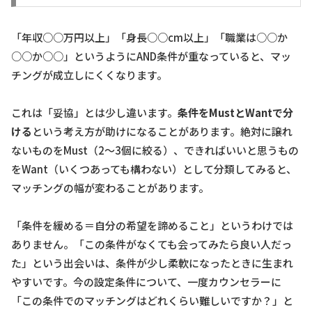
「年収○○万円以上」「身長○○cm以上」「職業は○○か
○○か○○」というようにAND条件が重なっていると、マッ
チングが成立しにくくなります。
これは「妥協」とは少し違います。
条件をMustとWantで分
ける
という考え方が助けになることがあります。絶対に譲れ
ないものをMust（2〜3個に絞る）、できればいいと思うもの
をWant（いくつあっても構わない）として分類してみると、
マッチングの幅が変わることがあります。
「条件を緩める＝自分の希望を諦めること」というわけでは
ありません。「この条件がなくても会ってみたら良い人だっ
た」という出会いは、条件が少し柔軟になったときに生まれ
やすいです。今の設定条件について、一度カウンセラーに
「この条件でのマッチングはどれくらい難しいですか？」と