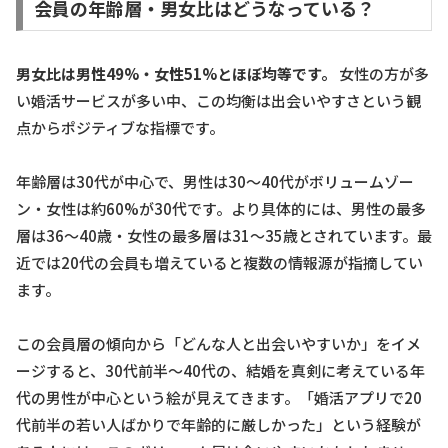
会員の年齢層・男女比はどうなっている？
男女比は男性49%・女性51%とほぼ均等です。
女性の方が多
い婚活サービスが多い中、この均衡は出会いやすさという観
点からポジティブな指標です。
年齢層は30代が中心で、男性は30〜40代がボリュームゾー
ン・女性は約60%が30代です。より具体的には、男性の最多
層は36〜40歳・女性の最多層は31〜35歳とされています。最
近では20代の会員も増えていると複数の情報源が指摘してい
ます。
この会員層の傾向から「どんな人と出会いやすいか」をイメ
ージすると、30代前半〜40代の、結婚を真剣に考えている年
代の男性が中心という絵が見えてきます。「婚活アプリで20
代前半の若い人ばかりで年齢的に厳しかった」という経験が