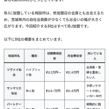
IBJに加盟している相談所は、他加盟店の会員とも出会えるた
め、宮城県内の自社会員数が少なくても出会いの幅が大きく
広がります。今回紹介する8社はすべてIBJ加盟です。
以下に8社の概要をまとめています。
初期費用目
向いている
相談所名
種別
月会費目安
安
人
会員数・実
ツヴァイ仙
ハイブリッ
約12万円〜
約1.6万円
績を重視し
台
ド型
たい人
手厚いサポ
サンマリエ
仲人型
約18.7万円
約1.8万円
ートが欲し
仙台
い30〜40代
パートナー
戦略的に婚