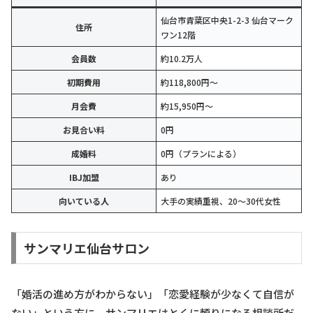
仙台市青葉区中央1-2-3 仙台マーク
住所
ワン12階
会員数
約10.2万人
初期費用
約118,800円〜
月会費
約15,950円〜
お見合い料
0円
成婚料
0円（プランによる）
IBJ加盟
あり
向いている人
大手の実績重視、20〜30代女性
サンマリエ仙台サロン
「婚活の進め方がわからない」「恋愛経験が少なくて自信が
ない」という方に、サンマリエはとくに頼りになる相談所だ