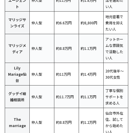
エージェン
仲人型
約11万円
約1.8万円
活を進めた
ト
い人
地元密着で
マリッジサ
仲人型
約6.6万円
約8,800円
費用を抑え
ンライズ
たい人
アットホー
マリッジメ
ムな雰囲気
仲人型
約8.8万円
約1.1万円
ディア
で活動した
い人
Lily
20代後半〜
Mariage仙
仲人型
約11万円
約1.4万円
30代女性
台
丁寧な個別
グッデイ結
仲人型
約11.7万円
約1.1万円
サポートを
婚相談所
求める人
仙台市外在
The
住、試して
仲人型
約8.8万円
約1.2万円
marriage
から始めた
い人