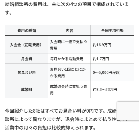
結婚相談所の費用は、主に次の4つの項目で構成されていま
す。
費用の種類
内容
全国平均相場
入会時に一括で支払う
入会金（初期費用）
約16.9万円
費用
月会費
毎月かかる活動費用
約1.7万円
お見合い1回ごとにか
お見合い料
0〜5,000円程度
かる費用
成婚退会時に支払う費
成婚料
約8.3〜33万円
用
今回紹介した8社はすべてお見合い料が0円です。成婚料は相
談所によって異なりますが、退会時にまとめて払う性質上、
活動中の月々の負担は比較的抑えられます。