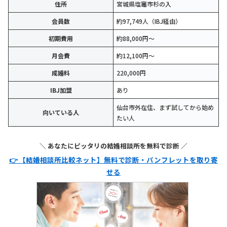
住所
宮城県塩竈市杉の入
会員数
約97,749人（IBJ経由）
初期費用
約88,000円〜
月会費
約12,100円〜
成婚料
220,000円
IBJ加盟
あり
仙台市外在住、まず試してから始め
向いている人
たい人
＼ あなたにピッタリの結婚相談所を無料で診断 ／
👉 【結婚相談所比較ネット】無料で診断・パンフレットを取り寄
せる