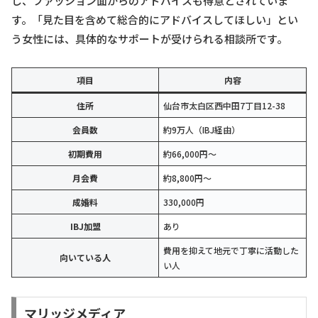
し、ファッション面からのアドバイスも得意とされていま
す。「見た目を含めて総合的にアドバイスしてほしい」とい
う女性には、具体的なサポートが受けられる相談所です。
項目
内容
住所
仙台市太白区西中田7丁目12-38
会員数
約9万人（IBJ経由）
初期費用
約66,000円〜
月会費
約8,800円〜
成婚料
330,000円
IBJ加盟
あり
費用を抑えて地元で丁寧に活動した
向いている人
い人
マリッジメディア