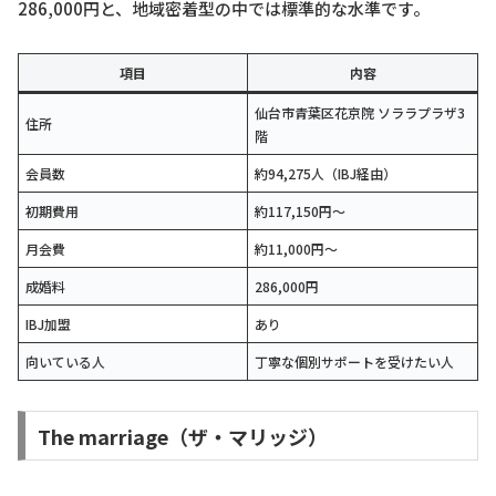
286,000円と、地域密着型の中では標準的な水準です。
項目
内容
仙台市青葉区花京院 ソララプラザ3
住所
階
会員数
約94,275人（IBJ経由）
初期費用
約117,150円〜
月会費
約11,000円〜
成婚料
286,000円
IBJ加盟
あり
向いている人
丁寧な個別サポートを受けたい人
The marriage（ザ・マリッジ）