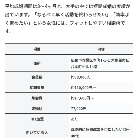
平均成婚期間は3〜4ヶ月と、大手の中では短期成婚の実績が
出ています。「なるべく早く活動を終わらせたい」「効率よ
く進めたい」という女性には、フィットしやすい相談所で
す。
項目
内容
仙台市青葉区本町1-1-1 大樹生命仙
住所
台本町ビル14階
会員数
約98,000人
初期費用
約110,000円〜
月会費
約17,600円〜
成婚料
77,000円
IBJ加盟
あり
戦略的に短期成婚を目指したい30〜
向いている人
40代