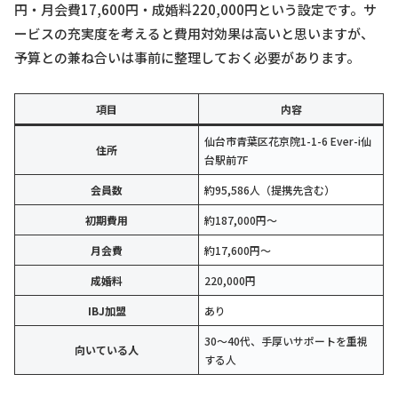
円・月会費17,600円・成婚料220,000円という設定です。サ
ービスの充実度を考えると費用対効果は高いと思いますが、
予算との兼ね合いは事前に整理しておく必要があります。
項目
内容
仙台市青葉区花京院1-1-6 Ever-i仙
住所
台駅前7F
会員数
約95,586人（提携先含む）
初期費用
約187,000円〜
月会費
約17,600円〜
成婚料
220,000円
IBJ加盟
あり
30〜40代、手厚いサポートを重視
向いている人
する人