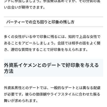
ントに参加しましょう。参加費は高めですが、その分質の高
い出会いが期待できます。
パーティーでの立ち回りと印象の残し方
多くの女性がいる中で印象に残るには、知的で上品な女性で
あることをアピールしましょう。会話では相手の話をよく聞
き、適切な質問をすることで好印象を与えられます。
外資系イケメンとのデートで好印象を与える
方法
外資系男性とのデートでは、一般的なデートとは異なる配慮
が必要です。彼らの価値観やライフスタイルに合わせた振る
舞いが求められます。