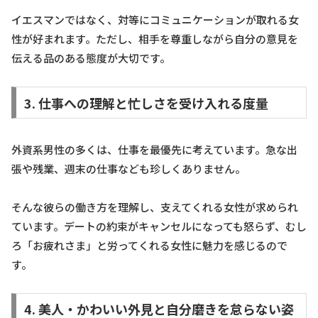
イエスマンではなく、対等にコミュニケーションが取れる女
性が好まれます。ただし、相手を尊重しながら自分の意見を
伝える品のある態度が大切です。
3. 仕事への理解と忙しさを受け入れる度量
外資系男性の多くは、仕事を最優先に考えています。急な出
張や残業、週末の仕事なども珍しくありません。
そんな彼らの働き方を理解し、支えてくれる女性が求められ
ています。デートの約束がキャンセルになっても怒らず、むし
ろ「お疲れさま」と労ってくれる女性に魅力を感じるので
す。
4. 美人・かわいい外見と自分磨きを怠らない姿