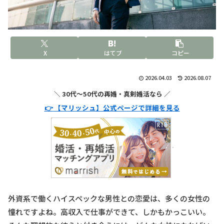
X
はてブ
コピー
2026.04.03
2026.08.07
＼ 30代〜50代の再婚・真剣婚活なら ／
👉 【マリッシュ】公式ページで詳細を見る
外資系で働くハイスペックな男性との恋愛は、多くの女性の
憧れですよね。高収入で仕事ができて、しかもかっこいい。