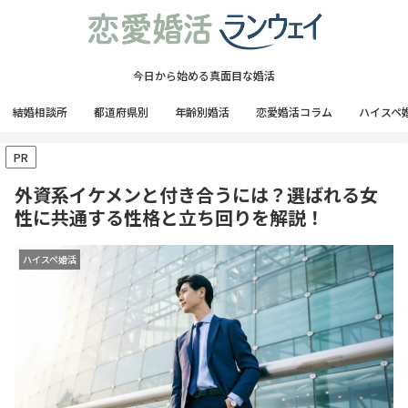
今日から始める真面目な婚活
結婚相談所
都道府県別
年齢別婚活
恋愛婚活コラム
ハイスペ
PR
外資系イケメンと付き合うには？選ばれる女
性に共通する性格と立ち回りを解説！
ハイスペ婚活