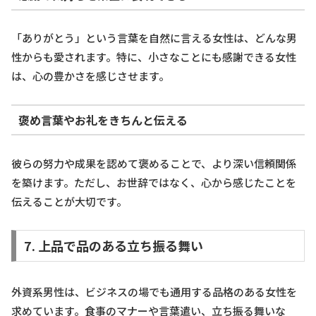
「ありがとう」という言葉を自然に言える女性は、どんな男
性からも愛されます。特に、小さなことにも感謝できる女性
は、心の豊かさを感じさせます。
褒め言葉やお礼をきちんと伝える
彼らの努力や成果を認めて褒めることで、より深い信頼関係
を築けます。ただし、お世辞ではなく、心から感じたことを
伝えることが大切です。
7. 上品で品のある立ち振る舞い
外資系男性は、ビジネスの場でも通用する品格のある女性を
求めています。食事のマナーや言葉遣い、立ち振る舞いな