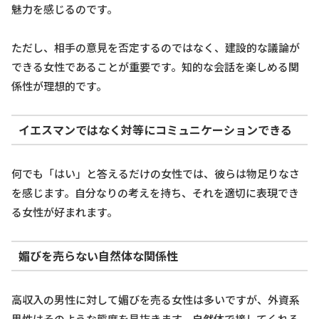
魅力を感じるのです。
ただし、相手の意見を否定するのではなく、建設的な議論が
できる女性であることが重要です。知的な会話を楽しめる関
係性が理想的です。
イエスマンではなく対等にコミュニケーションできる
何でも「はい」と答えるだけの女性では、彼らは物足りなさ
を感じます。自分なりの考えを持ち、それを適切に表現でき
る女性が好まれます。
媚びを売らない自然体な関係性
高収入の男性に対して媚びを売る女性は多いですが、外資系
男性はそのような態度を見抜きます。自然体で接してくれる