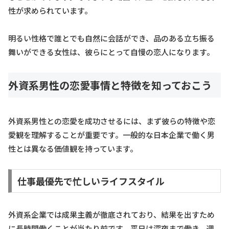
性が求められています。
明るい性格で誰とでも自然に会話ができ、品のある立ち振る
舞いができる女性は、彼らにとって自慢の恋人になります。
外資系男性の恋愛事情と特徴を知っておこう
外資系男性との恋愛を成功させるには、まず彼らの特徴や恋
愛観を理解することが重要です。一般的な日本企業で働く男
性とは異なる価値観を持っています。
仕事最優先で忙しいライフスタイル
外資系企業では成果主義が徹底されており、結果を出すため
に長時間働くことが当たり前です。平日は深夜まで働き、週