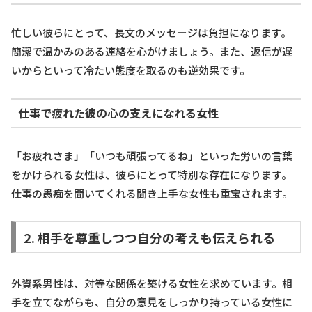
忙しい彼らにとって、長文のメッセージは負担になります。
簡潔で温かみのある連絡を心がけましょう。また、返信が遅
いからといって冷たい態度を取るのも逆効果です。
仕事で疲れた彼の心の支えになれる女性
「お疲れさま」「いつも頑張ってるね」といった労いの言葉
をかけられる女性は、彼らにとって特別な存在になります。
仕事の愚痴を聞いてくれる聞き上手な女性も重宝されます。
2. 相手を尊重しつつ自分の考えも伝えられる
外資系男性は、対等な関係を築ける女性を求めています。相
手を立てながらも、自分の意見をしっかり持っている女性に