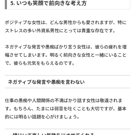
5. いつも笑顔で前向きな考え方
ポジティブな女性は、どんな男性からも愛されますが、特に
ストレスの多い外資系男性にとっては貴重な存在です。
ネガティブな発言や愚痴ばかり言う女性は、彼らの疲れを増
幅させてしまいます。明るく前向きな女性と一緒にいること
で、彼らも元気をもらえるのです。
ネガティブな発言や愚痴を言わない
仕事の愚痴や人間関係の不満ばかり話す女性は敬遠されま
す。もちろん、たまには弱音を吐くことも大切ですが、基本
的には明るい話題を心がけましょう。