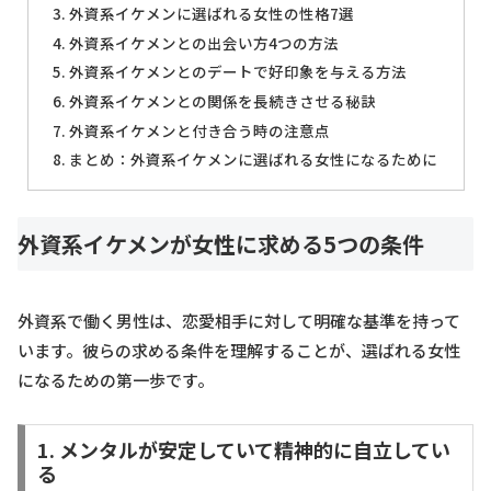
外資系イケメンに選ばれる女性の性格7選
外資系イケメンとの出会い方4つの方法
外資系イケメンとのデートで好印象を与える方法
外資系イケメンとの関係を長続きさせる秘訣
外資系イケメンと付き合う時の注意点
まとめ：外資系イケメンに選ばれる女性になるために
外資系イケメンが女性に求める5つの条件
外資系で働く男性は、恋愛相手に対して明確な基準を持って
います。彼らの求める条件を理解することが、選ばれる女性
になるための第一歩です。
1. メンタルが安定していて精神的に自立してい
る