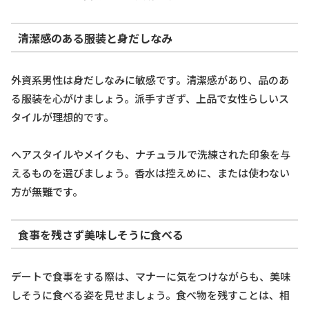
清潔感のある服装と身だしなみ
外資系男性は身だしなみに敏感です。清潔感があり、品のあ
る服装を心がけましょう。派手すぎず、上品で女性らしいス
タイルが理想的です。
ヘアスタイルやメイクも、ナチュラルで洗練された印象を与
えるものを選びましょう。香水は控えめに、または使わない
方が無難です。
食事を残さず美味しそうに食べる
デートで食事をする際は、マナーに気をつけながらも、美味
しそうに食べる姿を見せましょう。食べ物を残すことは、相