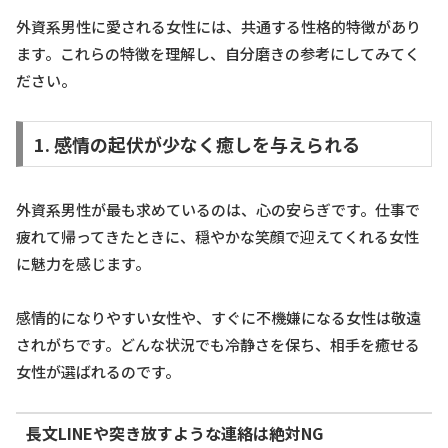
外資系男性に愛される女性には、共通する性格的特徴があり
ます。これらの特徴を理解し、自分磨きの参考にしてみてく
ださい。
1. 感情の起伏が少なく癒しを与えられる
外資系男性が最も求めているのは、心の安らぎです。仕事で
疲れて帰ってきたときに、穏やかな笑顔で迎えてくれる女性
に魅力を感じます。
感情的になりやすい女性や、すぐに不機嫌になる女性は敬遠
されがちです。どんな状況でも冷静さを保ち、相手を癒せる
女性が選ばれるのです。
長文LINEや突き放すような連絡は絶対NG