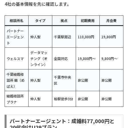
4社の基本情報を先に確認します。
相談所名
タイプ
拠点
初期費用
月会費
パートナー
エージェン
仲人型
千葉駅周辺
110,000円
19,800円
ト
データマッ
ウェルスマ
チング（オ
全国対応
19,800円〜
9,800円〜
ンライン）
千葉結婚相
千葉市中央
談所 萌（め
仲人型
非公開
非公開
区
ばえ）
結婚相談所
仲人型
柏駅徒歩3分
非公開
非公開
プラナ
パートナーエージェント：成婚料77,000円と
20代向けU29プラン