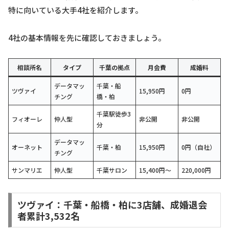
特に向いている大手4社を紹介します。
4社の基本情報を先に確認しておきましょう。
相談所名
タイプ
千葉の拠点
月会費
成婚料
データマッ
千葉・船
ツヴァイ
15,950円
0円
チング
橋・柏
千葉駅徒歩3
フィオーレ
仲人型
非公開
非公開
分
データマッ
オーネット
千葉・柏
15,950円
0円（自社）
チング
サンマリエ
仲人型
千葉サロン
15,400円〜
220,000円
ツヴァイ：千葉・船橋・柏に3店舗、成婚退会
者累計3,532名