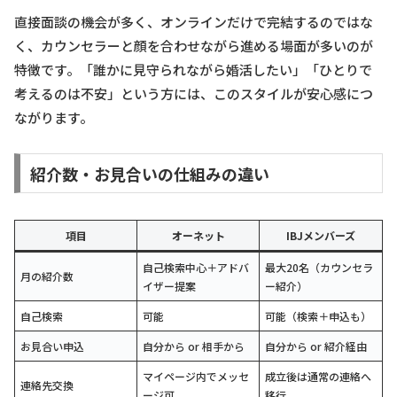
直接面談の機会が多く、オンラインだけで完結するのではな
く、カウンセラーと顔を合わせながら進める場面が多いのが
特徴です。「誰かに見守られながら婚活したい」「ひとりで
考えるのは不安」という方には、このスタイルが安心感につ
ながります。
紹介数・お見合いの仕組みの違い
項目
オーネット
IBJメンバーズ
自己検索中心＋アドバ
最大20名（カウンセラ
月の紹介数
イザー提案
ー紹介）
自己検索
可能
可能（検索＋申込も）
お見合い申込
自分から or 相手から
自分から or 紹介経由
マイページ内でメッセ
成立後は通常の連絡へ
連絡先交換
ージ可
移行