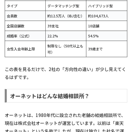
タイプ
データマッチング型
ハイブリッド型
会員数
約12.5万人（IBJ含む）
約104,673人
全国店舗数
39支社
10店舗
成婚率（公式）
22.2%
54.5%
制限なし（50代以上も
女性入会年齢上限
39歳まで
可）
この表を見るだけで、2社の「方向性の違い」が少し見えてく
るはずです。
オーネットはどんな結婚相談所？
オーネットは、1980年代に設立された老舗の結婚相談所で、
現在は株式会社オーネットが運営しています。以前は「楽天
オーネット」という名称でしたが、現在は独立した社名で運