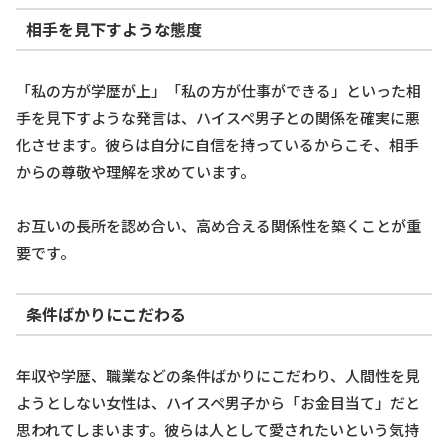
相手を見下すような態度
「私の方が学歴が上」「私の方が仕事ができる」といった相
手を見下すような発言は、ハイスペ男子との関係を確実に悪
化させます。彼らは自分に自信を持っているからこそ、相手
からの尊敬や理解を求めています。
お互いの長所を認め合い、高め合える関係性を築くことが重
要です。
条件ばかりにこだわる
年収や学歴、職業などの条件ばかりにこだわり、人間性を見
ようとしない女性は、ハイスペ男子から「お金目当て」だと
思われてしまいます。彼らは人として愛されたいという気持