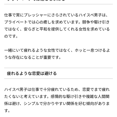
仕事で常にプレッシャーにさらされているハイスペ男子は、
プライベートでは心の癒しを求めています。競争や駆け引き
ではなく、安らぎと平和を提供してくれる女性を求めている
のです。
一緒にいて疲れるような女性ではなく、ホッと一息つけるよ
うな存在になることが重要です。
疲れるような恋愛は避ける
ハイスペ男子は仕事で十分疲れているため、恋愛でまで疲れ
たくないと考えています。感情的な駆け引きや複雑な人間関
係は避け、シンプルで分かりやすい関係を好む傾向がありま
す。