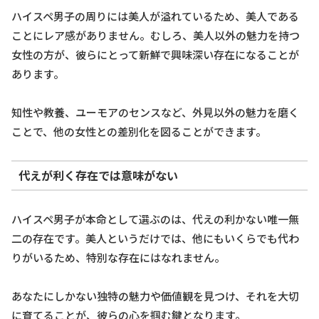
ハイスペ男子の周りには美人が溢れているため、美人である
ことにレア感がありません。むしろ、美人以外の魅力を持つ
女性の方が、彼らにとって新鮮で興味深い存在になることが
あります。
知性や教養、ユーモアのセンスなど、外見以外の魅力を磨く
ことで、他の女性との差別化を図ることができます。
代えが利く存在では意味がない
ハイスペ男子が本命として選ぶのは、代えの利かない唯一無
二の存在です。美人というだけでは、他にもいくらでも代わ
りがいるため、特別な存在にはなれません。
あなたにしかない独特の魅力や価値観を見つけ、それを大切
に育てることが、彼らの心を掴む鍵となります。