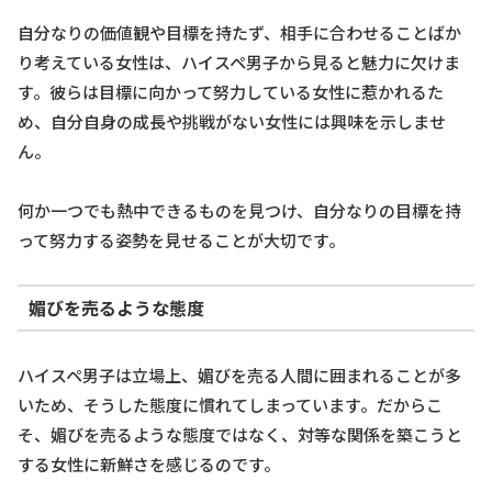
自分なりの価値観や目標を持たず、相手に合わせることばか
り考えている女性は、ハイスペ男子から見ると魅力に欠けま
す。彼らは目標に向かって努力している女性に惹かれるた
め、自分自身の成長や挑戦がない女性には興味を示しませ
ん。
何か一つでも熱中できるものを見つけ、自分なりの目標を持
って努力する姿勢を見せることが大切です。
媚びを売るような態度
ハイスペ男子は立場上、媚びを売る人間に囲まれることが多
いため、そうした態度に慣れてしまっています。だからこ
そ、媚びを売るような態度ではなく、対等な関係を築こうと
する女性に新鮮さを感じるのです。