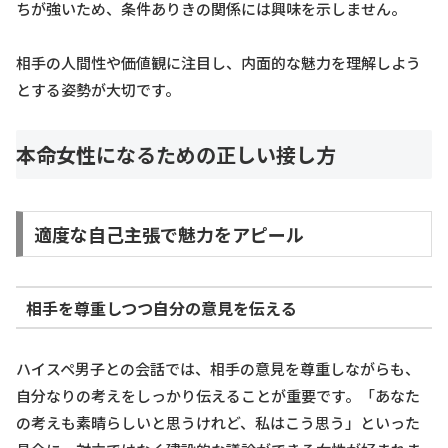
ちが強いため、条件ありきの関係には興味を示しません。
相手の人間性や価値観に注目し、内面的な魅力を理解しよう
とする姿勢が大切です。
本命女性になるための正しい接し方
適度な自己主張で魅力をアピール
相手を尊重しつつ自分の意見を伝える
ハイスペ男子との会話では、相手の意見を尊重しながらも、
自分なりの考えをしっかり伝えることが重要です。「あなた
の考えも素晴らしいと思うけれど、私はこう思う」といった