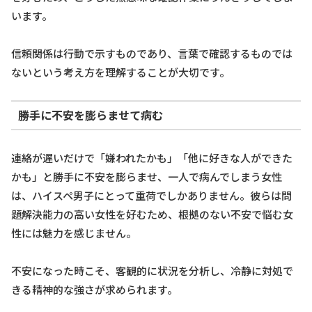
います。
信頼関係は行動で示すものであり、言葉で確認するものでは
ないという考え方を理解することが大切です。
勝手に不安を膨らませて病む
連絡が遅いだけで「嫌われたかも」「他に好きな人ができた
かも」と勝手に不安を膨らませ、一人で病んでしまう女性
は、ハイスペ男子にとって重荷でしかありません。彼らは問
題解決能力の高い女性を好むため、根拠のない不安で悩む女
性には魅力を感じません。
不安になった時こそ、客観的に状況を分析し、冷静に対処で
きる精神的な強さが求められます。