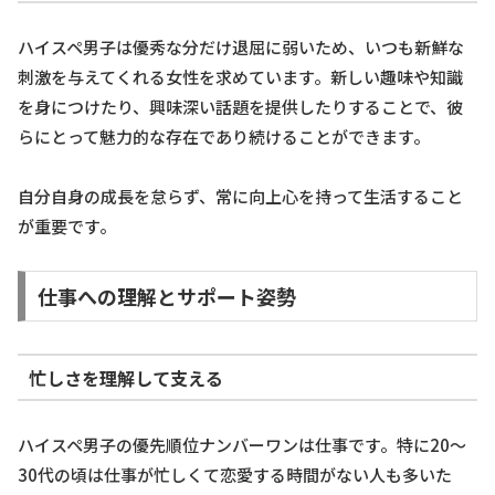
ハイスペ男子は優秀な分だけ退屈に弱いため、いつも新鮮な
刺激を与えてくれる女性を求めています。新しい趣味や知識
を身につけたり、興味深い話題を提供したりすることで、彼
らにとって魅力的な存在であり続けることができます。
自分自身の成長を怠らず、常に向上心を持って生活すること
が重要です。
仕事への理解とサポート姿勢
忙しさを理解して支える
ハイスペ男子の優先順位ナンバーワンは仕事です。特に20〜
30代の頃は仕事が忙しくて恋愛する時間がない人も多いた