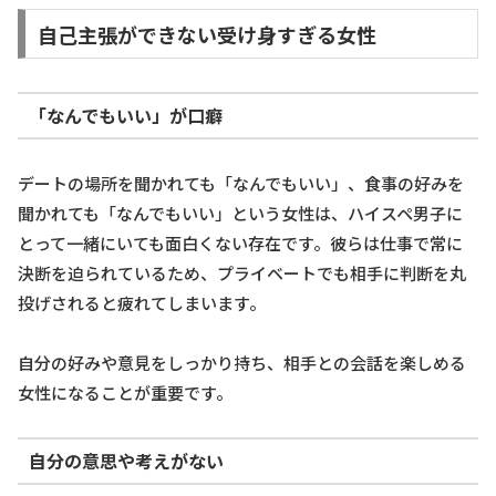
自己主張ができない受け身すぎる女性
「なんでもいい」が口癖
デートの場所を聞かれても「なんでもいい」、食事の好みを
聞かれても「なんでもいい」という女性は、ハイスペ男子に
とって一緒にいても面白くない存在です。彼らは仕事で常に
決断を迫られているため、プライベートでも相手に判断を丸
投げされると疲れてしまいます。
自分の好みや意見をしっかり持ち、相手との会話を楽しめる
女性になることが重要です。
自分の意思や考えがない