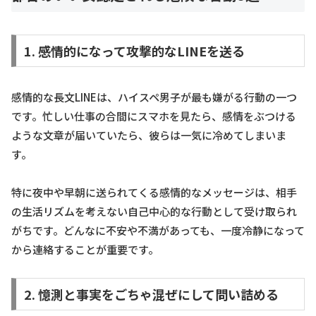
1. 感情的になって攻撃的なLINEを送る
感情的な長文LINEは、ハイスペ男子が最も嫌がる行動の一つ
です。忙しい仕事の合間にスマホを見たら、感情をぶつける
ような文章が届いていたら、彼らは一気に冷めてしまいま
す。
特に夜中や早朝に送られてくる感情的なメッセージは、相手
の生活リズムを考えない自己中心的な行動として受け取られ
がちです。どんなに不安や不満があっても、一度冷静になって
から連絡することが重要です。
2. 憶測と事実をごちゃ混ぜにして問い詰める